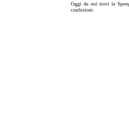
Oggi da noi trovi la Spong
confezioni.
GUIDI CESARE - Via Roma, 2/4 - 43021