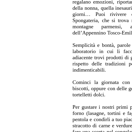
regalano emozioni, riporta
della nonna, quella inesaurib
giorni… Puoi rivivere q
Spongateria, che si trova 
montagne parmensi, a
dell’Appennino Tosco-Emil
Semplicità e bontà, parole 
laboratorio in cui li fa
adiacente trovi prodotti di
rispetto delle tradizioni
indimenticabili.
Cominci la giornata con d
biscotti, oppure con delle g
tortelletti dolci.
Per gustare i nostri primi p
forno (lasagne, tortini e f
pentola e condirli a tuo piac
stracotto di carne e verdur
fare una scorta nel congela