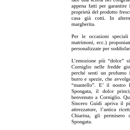
appena fatti per garantire
proprietà del prodotto fresco
casa già cotti. In alter
margherita.
Per le occasioni special
matrimoni, ecc.) proponiam
personalizzate per soddisfar
L’emozione più “dolce” si
Corniglio nelle fredde gi
perché senti un profumo in
burro e spezie, che avvolge
“mantello”. E’ il nostro l
Spongata, il dolce princi
benvenuto a Corniglio. Que
Sincero Guidi apriva il p
attrezzature, l’antica rice
Chiarina, gli permisero 
Spongata.